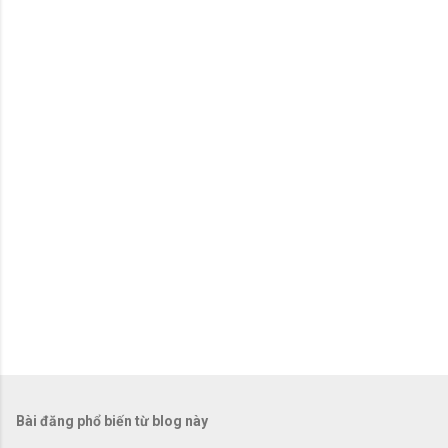
x
é
t
Bài đăng phổ biến từ blog này